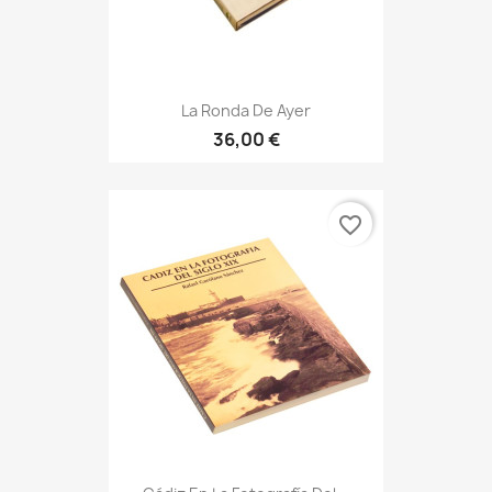
La Ronda De Ayer
36,00 €
favorite_border