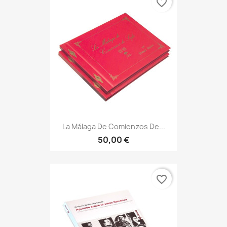
favorite_border
La Málaga De Comienzos De...
50,00 €
favorite_border