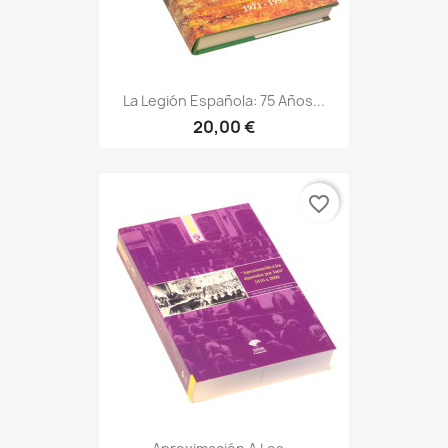
La Legión Española: 75 Años...
20,00 €
favorite_border