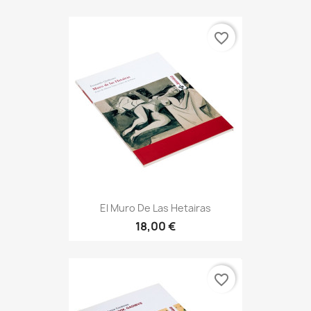
favorite_border
El Muro De Las Hetairas
18,00 €
favorite_border