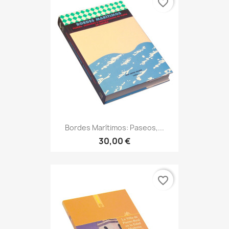
favorite_border
Bordes Marítimos: Paseos,...
30,00 €
favorite_border