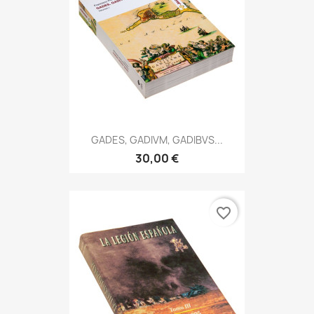
GADES, GADIVM, GADIBVS...
30,00 €
favorite_border