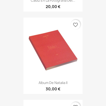
Cádiz En La Fotografía Del...
20,00 €
favorite_border
Album De Natalia II
30,00 €