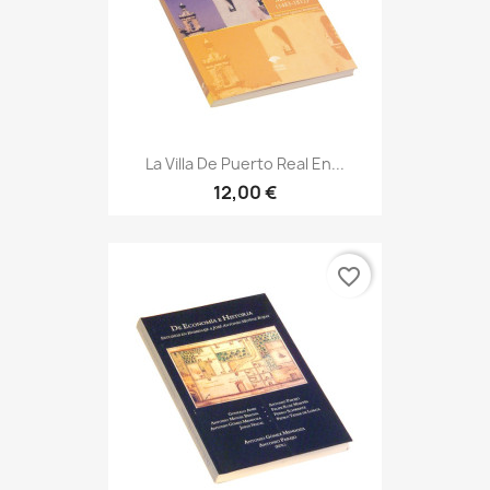
La Villa De Puerto Real En...
12,00 €
favorite_border