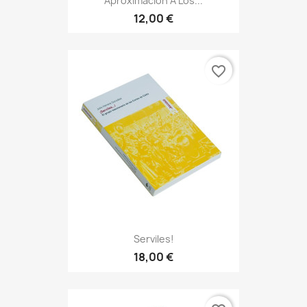
Aproximación A Los...
12,00 €
favorite_border
Serviles!
18,00 €