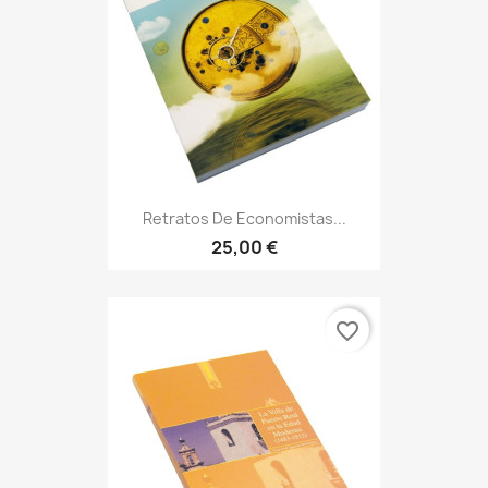
Retratos De Economistas...
25,00 €
favorite_border