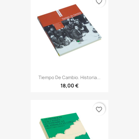
favorite_border
Tiempo De Cambio. Historia...
18,00 €
favorite_border