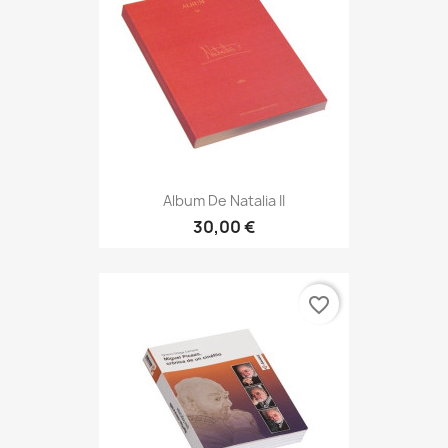
Album De Natalia II
30,00 €
favorite_border