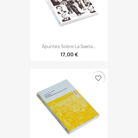
Apuntes Sobre La Saeta...
17,00 €
favorite_border