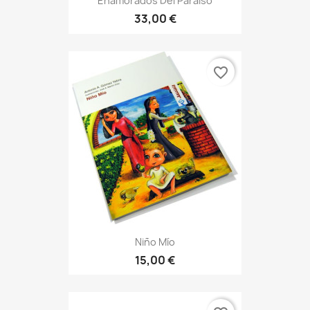
Enamorados Del Paraíso
33,00 €
favorite_border
Niño Mío
15,00 €