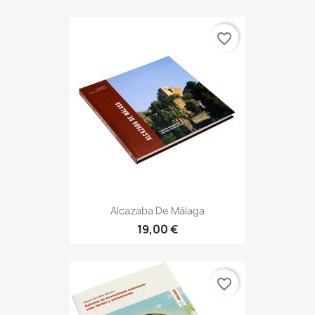
favorite_border
Alcazaba De Málaga
19,00 €
favorite_border