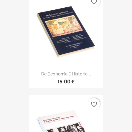
favorite_border
De Economía E Historia...
15,00 €
favorite_border