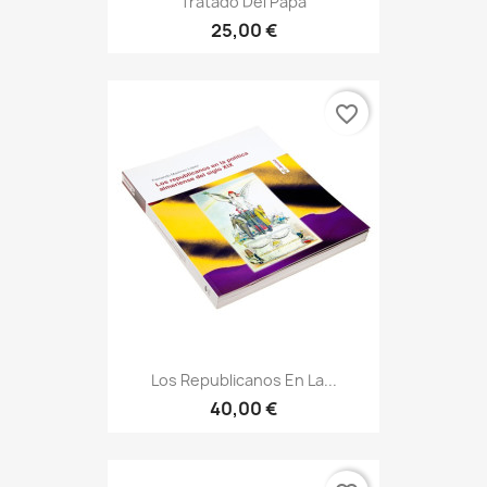
Tratado Del Papa
25,00 €
favorite_border
Los Republicanos En La...
40,00 €