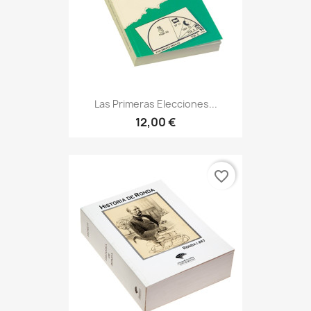
Las Primeras Elecciones...
12,00 €
favorite_border