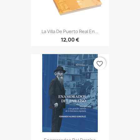
La Villa De Puerto Real En...
12,00 €
favorite_border