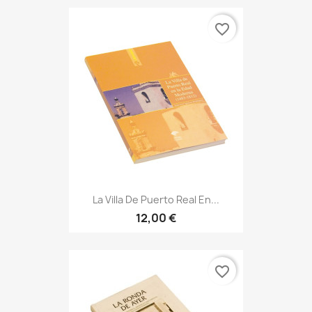
favorite_border
La Villa De Puerto Real En...
12,00 €
favorite_border