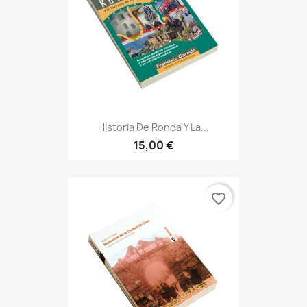
Historia De Ronda Y La...
15,00 €
favorite_border