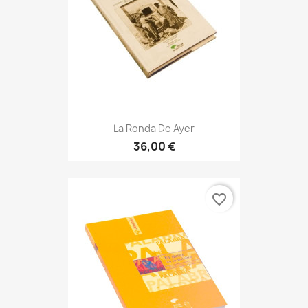
La Ronda De Ayer
36,00 €
favorite_border