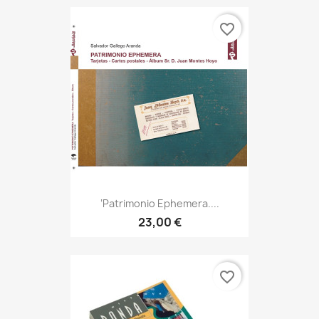
favorite_border
‘Patrimonio Ephemera....
23,00 €
favorite_border