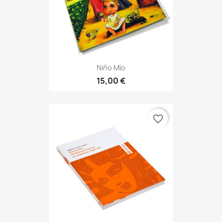
Niño Mío
15,00 €
favorite_border