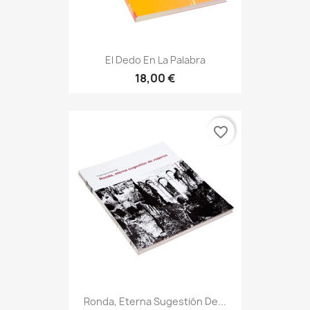
El Dedo En La Palabra
18,00 €
favorite_border
Ronda, Eterna Sugestión De...