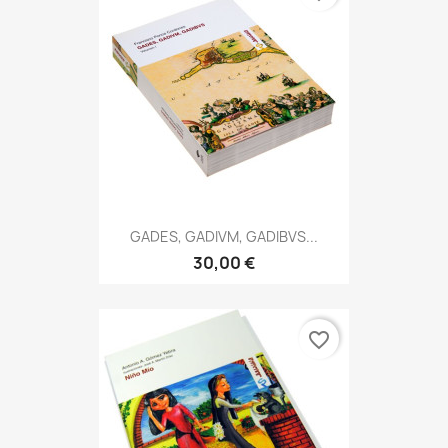
GADES, GADIVM, GADIBVS...
30,00 €
favorite_border