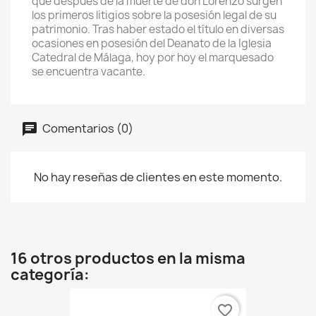
que después de la muerte de don Lorenzo surgen
los primeros litigios sobre la posesión legal de su
patrimonio. Tras haber estado el título en diversas
ocasiones en posesión del Deanato de la Iglesia
Catedral de Málaga, hoy por hoy el marquesado
se encuentra vacante.
Comentarios (0)
No hay reseñas de clientes en este momento.
16 otros productos en la misma
categoría:
favorite_border