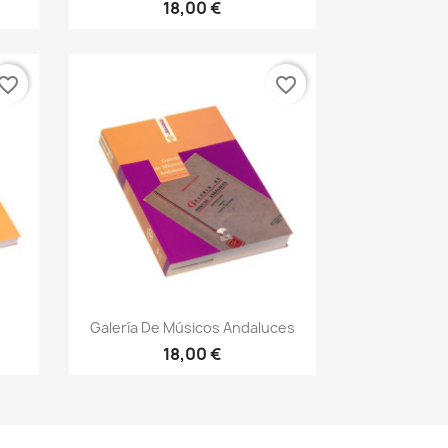
18,00 €
vorite_border
favorite_border
Vista rápida

Galería De Músicos Andaluces
18,00 €