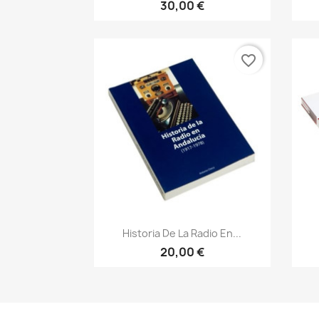
30,00 €
favorite_border
Vista rápida

Historia De La Radio En...
20,00 €