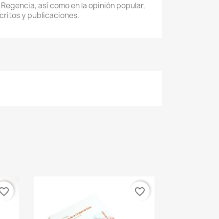
Regencia, así como en la opinión popular,
critos y publicaciones.
vorite_border
favorite_border