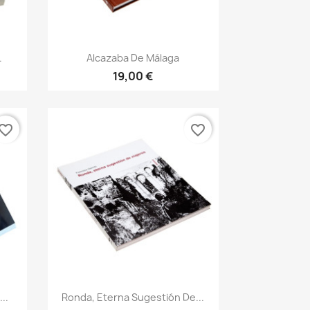
Vista rápida

.
Alcazaba De Málaga
19,00 €
vorite_border
favorite_border
Vista rápida

..
Ronda, Eterna Sugestión De...