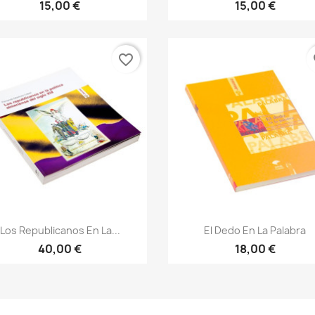
15,00 €
15,00 €
favorite_border
fa
Vista rápida
Vista rápida


Los Republicanos En La...
El Dedo En La Palabra
40,00 €
18,00 €