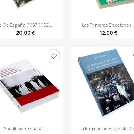
Vista rápida
Vista rápida


ol De España (1967-1982)....
Las Primeras Elecciones..
20,00 €
12,00 €
favorite_border
fa
Vista rápida
Vista rápida


Andalucía Y España....
La Emigracion Española De.