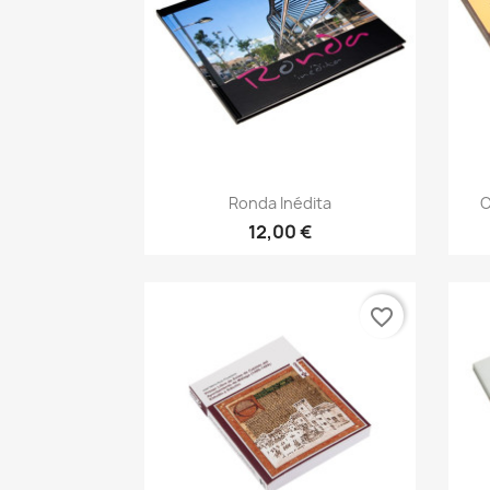
Vista rápida

Ronda Inédita
C
12,00 €
favorite_border