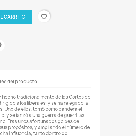
favorite_border
AL CARRITO
les del producto
n hecho tradicionalmente de las Cortes de
irigido a los liberales, y se ha relegado la
s. Uno de ellos, tornó como bandera el
o, y se lanzó a una guerra de guerrillas
rio. Tras unos afortunados golpes de
sus propósitos, y ampliando el número de
ha influencia, tanto dentro del