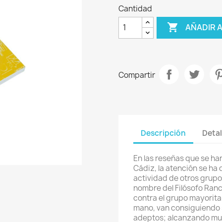
Cantidad

AÑADIR 
Compartir
Descripción
Detal
En las reseñas que se ha
Cádiz, la atención se ha d
actividad de otros grupo
nombre del Filósofo Ranci
contra el grupo mayorita
mano, van consiguiendo 
adeptos; alcanzando muc