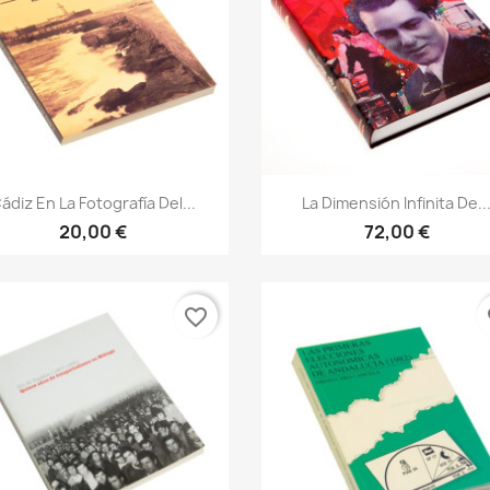
Vista rápida
Vista rápida


ádiz En La Fotografía Del...
La Dimensión Infinita De..
20,00 €
72,00 €
favorite_border
fa