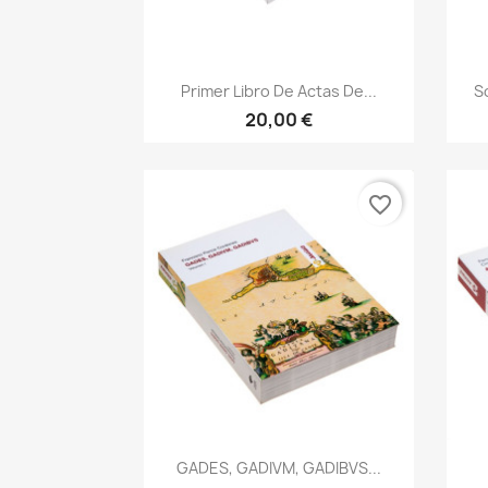
Vista rápida

Primer Libro De Actas De...
S
20,00 €
favorite_border
Vista rápida

GADES, GADIVM, GADIBVS...