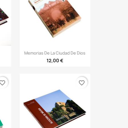
Vista rápida

.
Memorias De La Ciudad De Dios
12,00 €
vorite_border
favorite_border