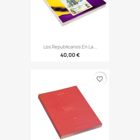
Los Republicanos En La...
40,00 €
favorite_border