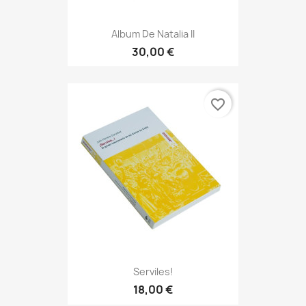
Album De Natalia II
30,00 €
favorite_border
Serviles!
18,00 €