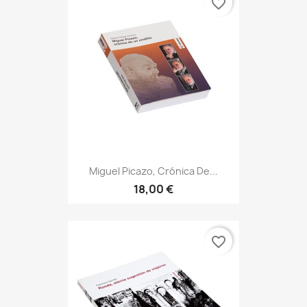
favorite_border
Miguel Picazo, Crónica De...
18,00 €
favorite_border