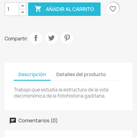

favorite_border
AÑADIR AL CARRITO
Compartir
Descripción
Detalles del producto
Trabajo que estudia la estructura de la vida
decimonónica de la fotohistoria gaditana.
Comentarios (0)