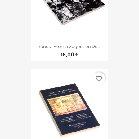
Ronda, Eterna Sugestión De...
18,00 €
favorite_border