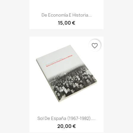
De Economía E Historia...
15,00 €
favorite_border
Sol De España (1967-1982)....
20,00 €