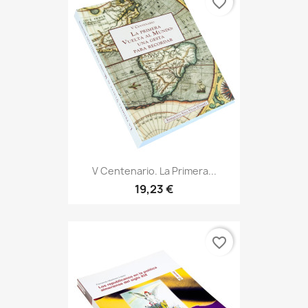
favorite_border
V Centenario. La Primera...
19,23 €
favorite_border