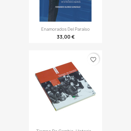
Enamorados Del Paraíso
33,00 €
favorite_border