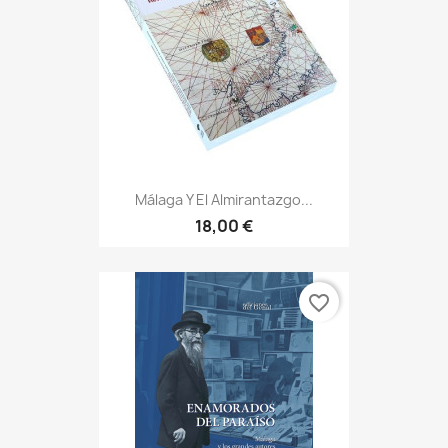
Málaga Y El Almirantazgo...
18,00 €
favorite_border