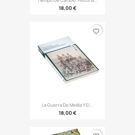
Tiempo De Cambio. Historia...
18,00 €
favorite_border
La Guerra De Melilla Y El...
18,00 €