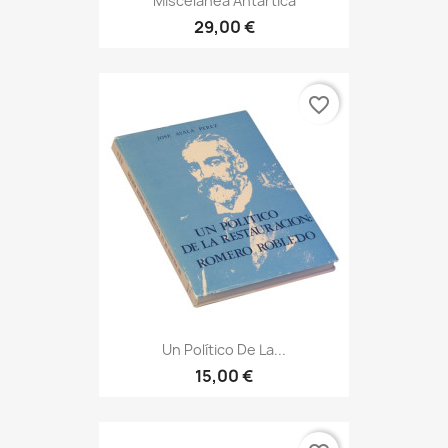
Miscelánea Antártica
29,00 €
favorite_border
Un Político De La...
15,00 €