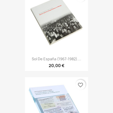
Sol De España (1967-1982)....
20,00 €
favorite_border