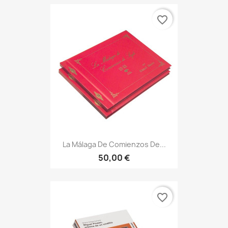
favorite_border
La Málaga De Comienzos De...
50,00 €
favorite_border