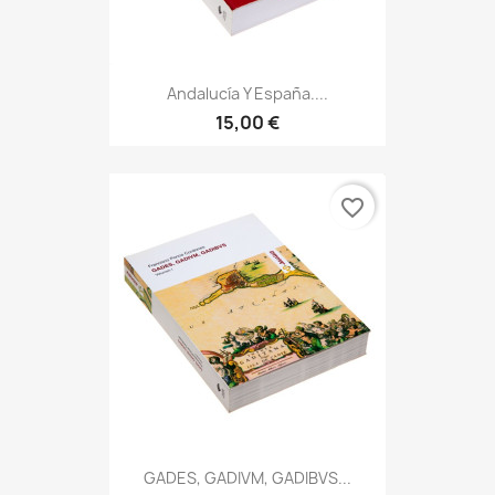
Andalucía Y España....
15,00 €
favorite_border
GADES, GADIVM, GADIBVS...