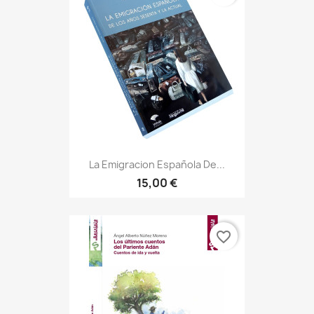
La Emigracion Española De...
15,00 €
favorite_border