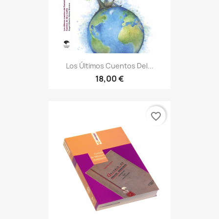
Los Últimos Cuentos Del...
18,00 €
favorite_border