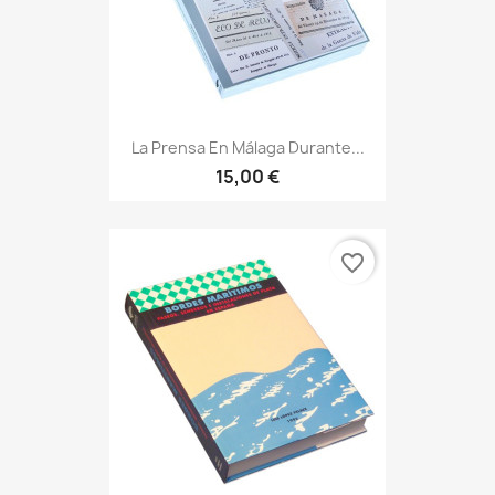
La Prensa En Málaga Durante...
15,00 €
favorite_border