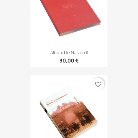
Album De Natalia II
30,00 €
favorite_border