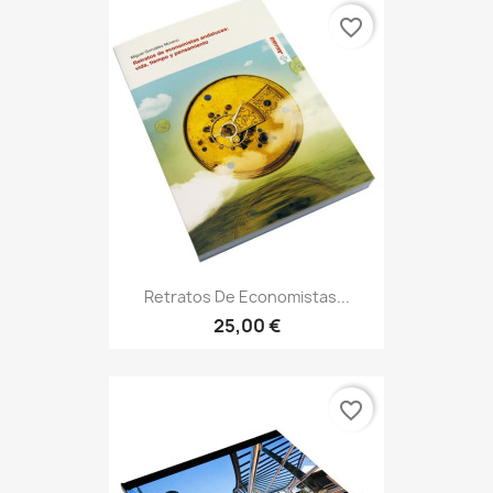
favorite_border
Retratos De Economistas...
25,00 €
favorite_border