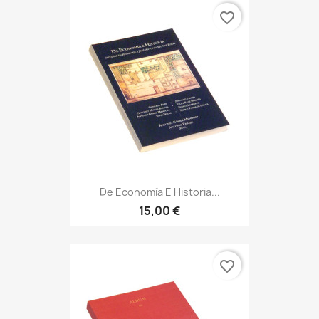
favorite_border
De Economía E Historia...
15,00 €
favorite_border