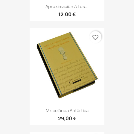
Aproximación A Los...
12,00 €
favorite_border
Miscelánea Antártica
29,00 €