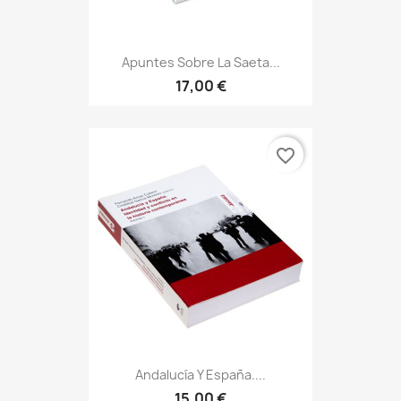
Apuntes Sobre La Saeta...
17,00 €
favorite_border
Andalucía Y España....
15,00 €