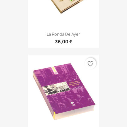
La Ronda De Ayer
36,00 €
favorite_border