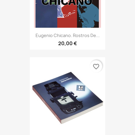
Eugenio Chicano. Rostros De...
20,00 €
favorite_border