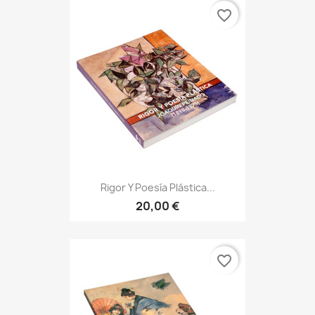
favorite_border
Rigor Y Poesía Plástica...
20,00 €
favorite_border