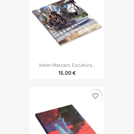
Xavier Mascaró, Escultura...
15,00 €
favorite_border