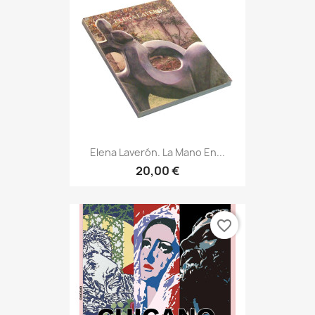
Elena Laverón. La Mano En...
20,00 €
favorite_border