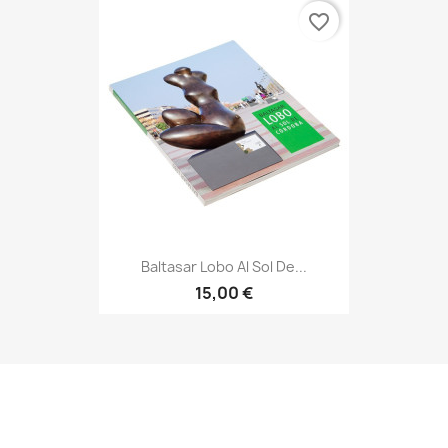
favorite_border
Baltasar Lobo Al Sol De...
15,00 €