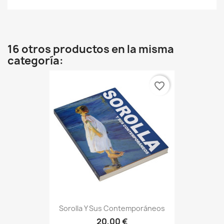
16 otros productos en la misma
categoría:
favorite_border
Sorolla Y Sus Contemporáneos
20,00 €