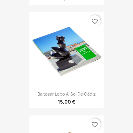
favorite_border
Baltasar Lobo Al Sol De Cádiz
15,00 €
favorite_border