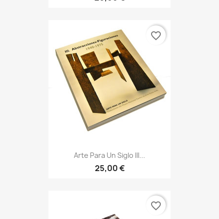
favorite_border
Arte Para Un Siglo III...
25,00 €
favorite_border