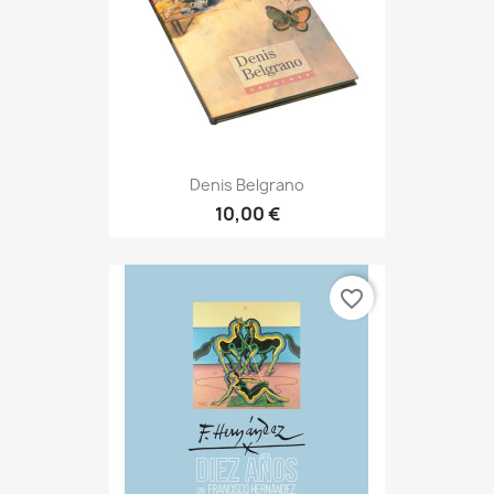
Denis Belgrano
10,00 €
favorite_border