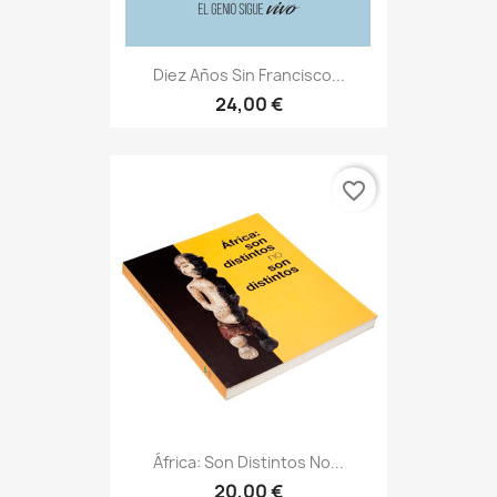
Diez Años Sin Francisco...
24,00 €
favorite_border
África: Son Distintos No...
20,00 €