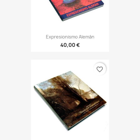
Expresionismo Alemán
40,00 €
favorite_border