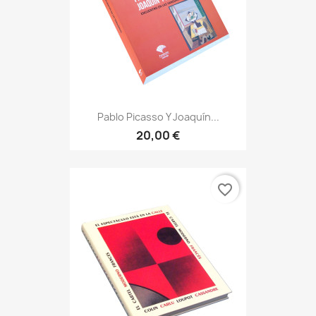
Pablo Picasso Y Joaquín...
20,00 €
favorite_border