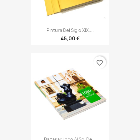
Pintura Del Siglo XIX....
45,00 €
favorite_border
Baltasar Lobo Al Sol De...