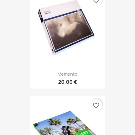
favorite_border
Memento
20,00 €
favorite_border