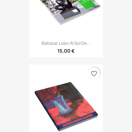
Baltasar Lobo Al Sol De...
15,00 €
favorite_border