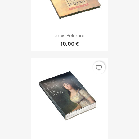
Denis Belgrano
10,00 €
favorite_border