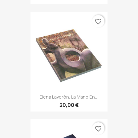
favorite_border
Elena Laverón. La Mano En...
20,00 €
favorite_border