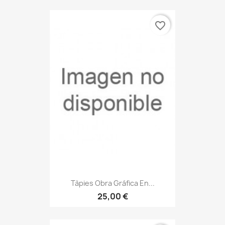
favorite_border
Tàpies Obra Gráfica En...
25,00 €