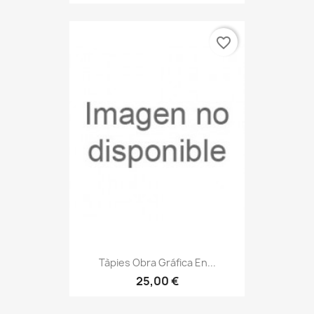
favorite_border
Tàpies Obra Gráfica En...
25,00 €