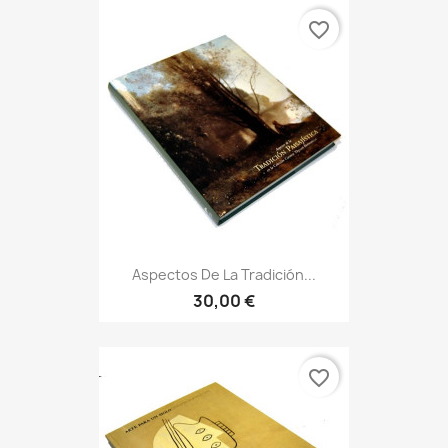
favorite_border
Aspectos De La Tradición...
30,00 €
favorite_border