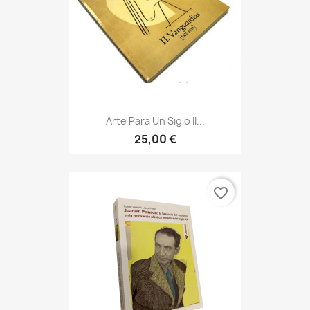
Arte Para Un Siglo II...
25,00 €
favorite_border