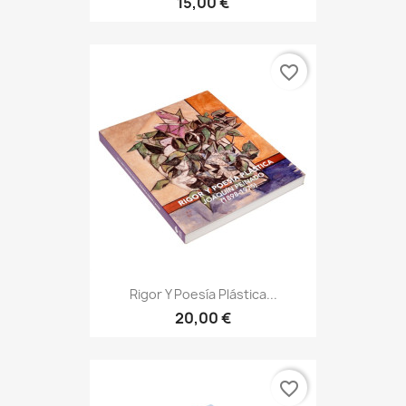
15,00 €
favorite_border
Rigor Y Poesía Plástica...
20,00 €
favorite_border