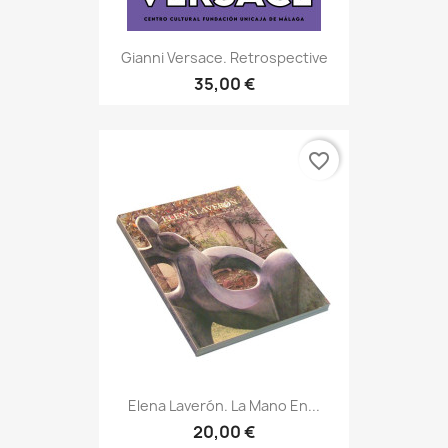
Gianni Versace. Retrospective
35,00 €
favorite_border
Elena Laverón. La Mano En...
20,00 €