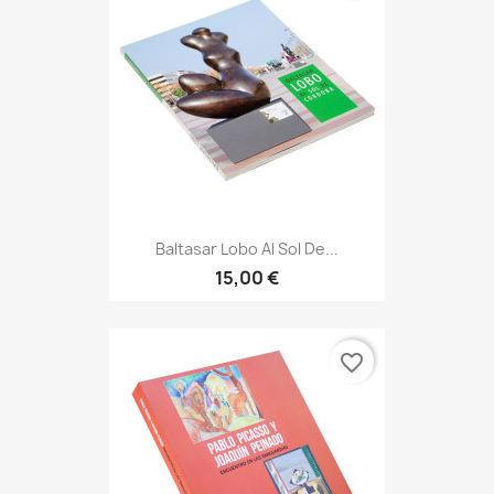
Baltasar Lobo Al Sol De...
15,00 €
favorite_border