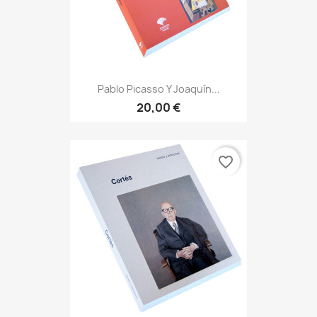
Pablo Picasso Y Joaquín...
20,00 €
favorite_border