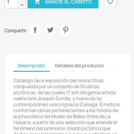

favorite_border
AÑADIR AL CARRITO
Compartir
Descripción
Detalles del producto
Catálogo de la exposición del mismo título,
compuesta por un conjunto de 50 obras
pictóricas, de las cuales 17 son del genial artista
valenciano Joaquín Sorolla, y nueve de su
contemporáneo vasco Ignacio Zuloaga. El resto lo
conforman obras pertenecientes a los fondos de
la pinacoteca del Museo de Bellas Artes de La
Habana, a partir de una selección que atiende el
fenómeno del luminismo (modo pictórico que