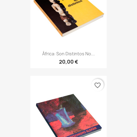
África: Son Distintos No...
20,00 €
favorite_border