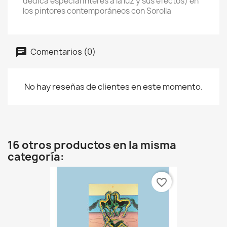
dedica especial interés a la luz y sus efectos) en
los pintores contemporáneos con Sorolla
Comentarios (0)
No hay reseñas de clientes en este momento.
16 otros productos en la misma
categoría:
favorite_border