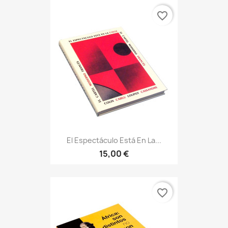
favorite_border
El Espectáculo Está En La...
15,00 €
favorite_border