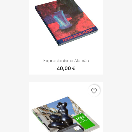
Expresionismo Alemán
40,00 €
favorite_border