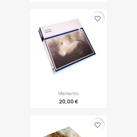
favorite_border
Memento
20,00 €
favorite_border