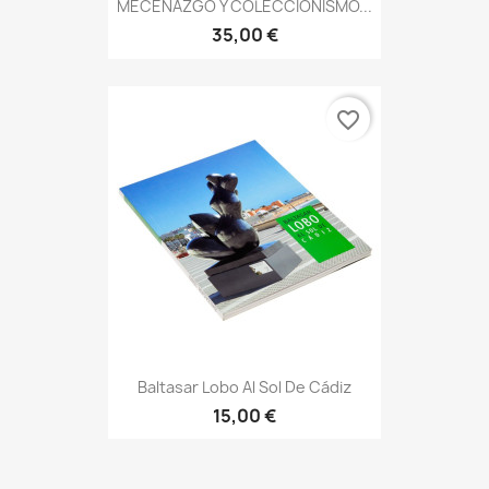
MECENAZGO Y COLECCIONISMO...
35,00 €
favorite_border
Baltasar Lobo Al Sol De Cádiz
15,00 €