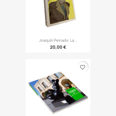
Joaquín Peinado: La...
20,00 €
favorite_border