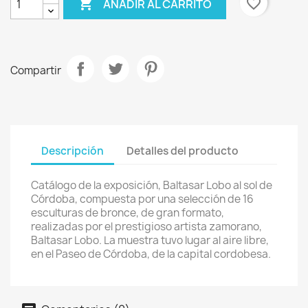

favorite_border
AÑADIR AL CARRITO
Compartir
Descripción
Detalles del producto
Catálogo de la exposición, Baltasar Lobo al sol de
Córdoba, compuesta por una selección de 16
esculturas de bronce, de gran formato,
realizadas por el prestigioso artista zamorano,
Baltasar Lobo. La muestra tuvo lugar al aire libre,
en el Paseo de Córdoba, de la capital cordobesa.