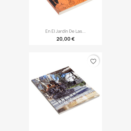
En El Jardín De Las...
20,00 €
favorite_border