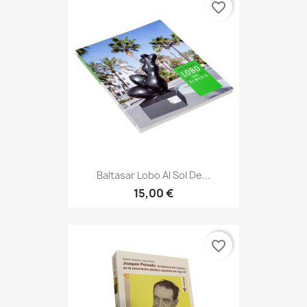
favorite_border
Baltasar Lobo Al Sol De...
15,00 €
favorite_border