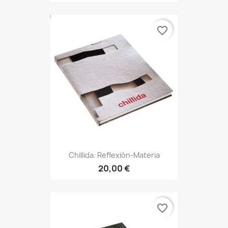
favorite_border
Chillida: Reflexión-Materia
20,00 €
favorite_border