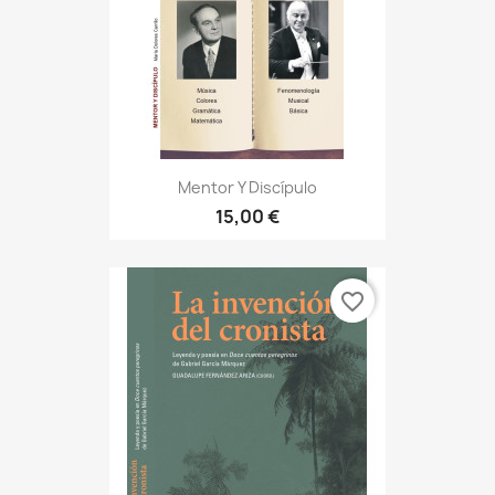
Mentor Y Discípulo
15,00 €
favorite_border