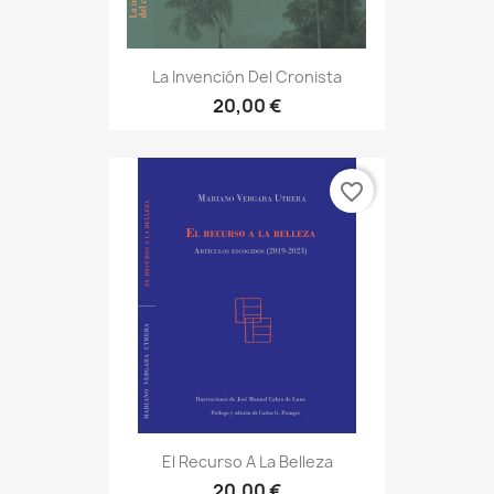
La Invención Del Cronista
20,00 €
favorite_border
El Recurso A La Belleza
20,00 €