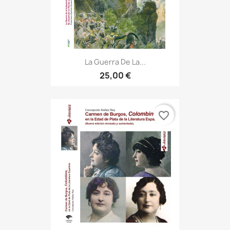
La Guerra De La...
25,00 €
favorite_border