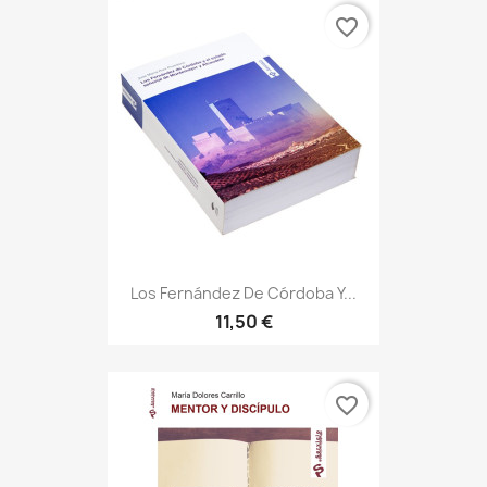
favorite_border
Los Fernández De Córdoba Y...
11,50 €
favorite_border