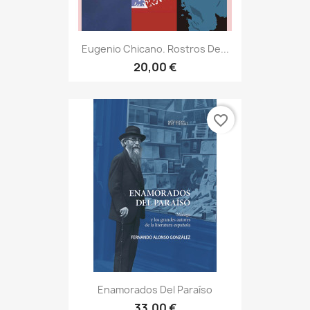
Eugenio Chicano. Rostros De...
20,00 €
favorite_border
Enamorados Del Paraíso
33,00 €