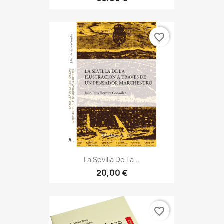
favorite_border
La Sevilla De La...
20,00 €
favorite_border