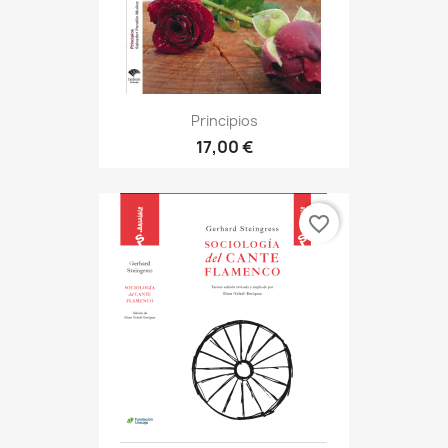
Principios
17,00 €
favorite_border