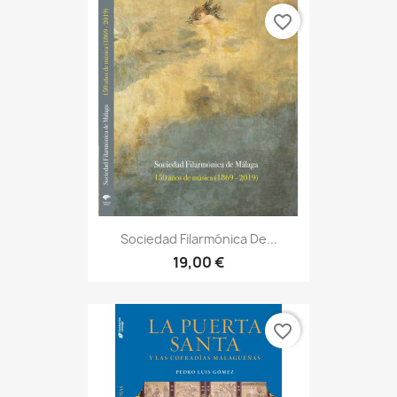
favorite_border
Sociedad Filarmónica De...
19,00 €
favorite_border