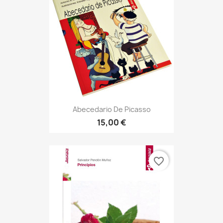
Abecedario De Picasso
15,00 €
favorite_border