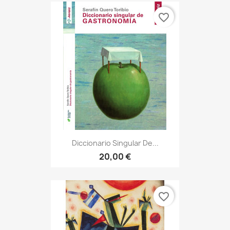
favorite_border
Diccionario Singular De...
20,00 €
favorite_border