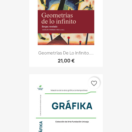
Geometrías De Lo Infinito....
21,00 €
favorite_border