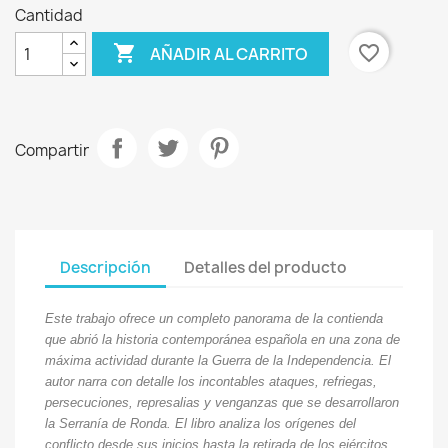
Cantidad

favorite_border
AÑADIR AL CARRITO
Compartir
Descripción
Detalles del producto
Este trabajo ofrece un completo panorama de la contienda
que abrió la historia contemporánea española en una zona de
máxima actividad durante la Guerra de la Independencia. El
autor narra con detalle los incontables ataques, refriegas,
persecuciones, represalias y venganzas que se desarrollaron
la Serranía de Ronda. El libro analiza los orígenes del
conflicto desde sus inicios hasta la retirada de los ejércitos