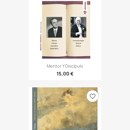
Mentor Y Discípulo
15,00 €
favorite_border