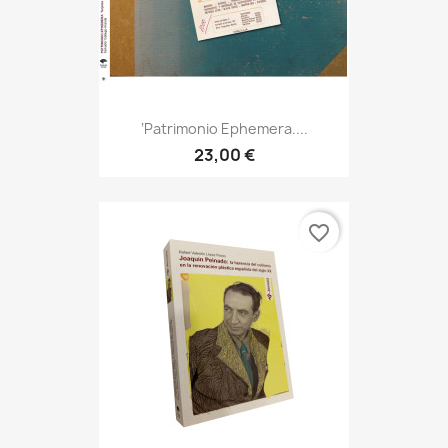
‘Patrimonio Ephemera....
23,00 €
favorite_border