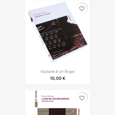
favorite_border
Vacilarle A Un Ángel
10,00 €
favorite_border