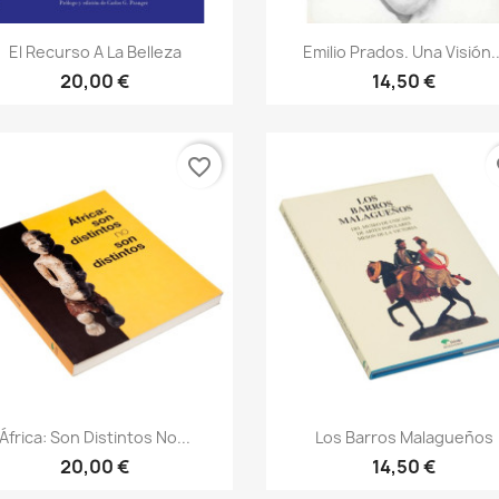
Vista rápida
Vista rápida


El Recurso A La Belleza
Emilio Prados. Una Visión..
20,00 €
14,50 €
favorite_border
fa
Vista rápida
Vista rápida


África: Son Distintos No...
Los Barros Malagueños
20,00 €
14,50 €