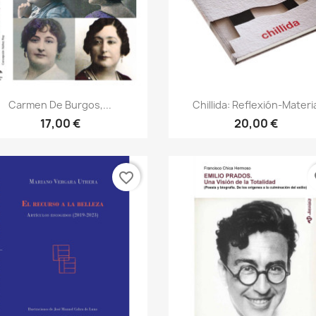
Vista rápida
Vista rápida


Carmen De Burgos,...
Chillida: Reflexión-Materi
17,00 €
20,00 €
favorite_border
fa