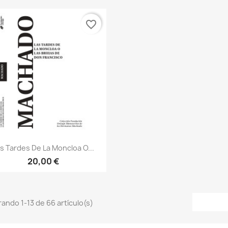
favorite_border
Vista rápida

s Tardes De La Moncloa O...
20,00 €
ando 1-13 de 66 artículo(s)