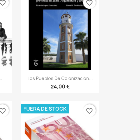
vorite_border
favorite_border
Vista rápida

.
Los Pueblos De Colonización...
24,00 €
FUERA DE STOCK
vorite_border
favorite_border