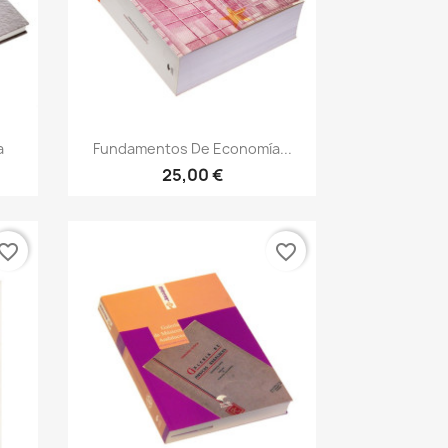
Vista rápida

a
Fundamentos De Economía...
25,00 €
vorite_border
favorite_border