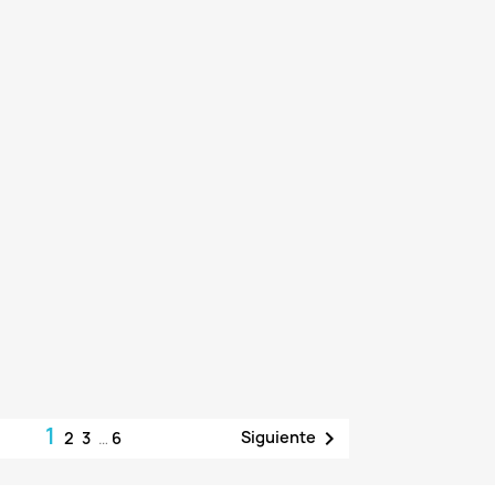
1

Siguiente
2
3
…
6