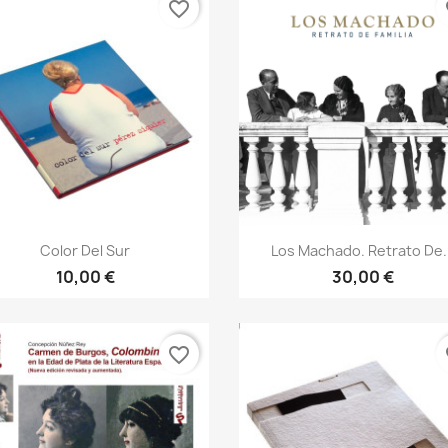
favorite_border
fa
Vista rápida
Vista rápida


Color Del Sur
Los Machado. Retrato De..
10,00 €
30,00 €
favorite_border
fa