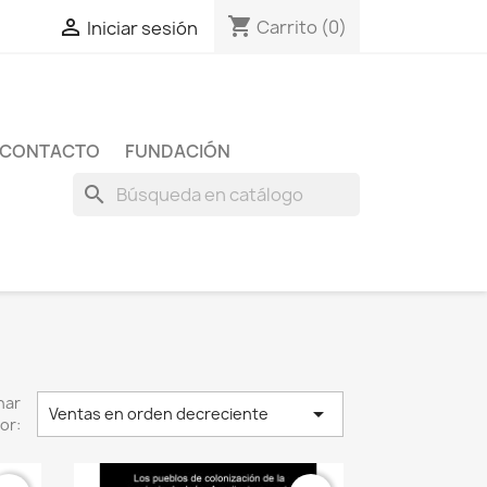
shopping_cart

Carrito
(0)
Iniciar sesión
CONTACTO
FUNDACIÓN
search
nar

Ventas en orden decreciente
or: