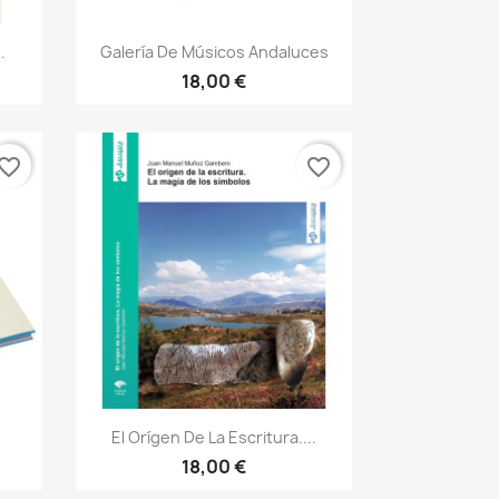
Vista rápida

.
Galería De Músicos Andaluces
18,00 €
vorite_border
favorite_border
Vista rápida

El Orígen De La Escritura....
18,00 €