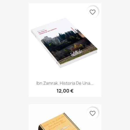
favorite_border
Ibn Zamrak. Historia De Una...
12,00 €
favorite_border