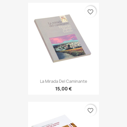
favorite_border
La Mirada Del Caminante
15,00 €
favorite_border