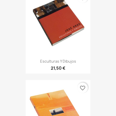
Esculturas Y Dibujos
21,50 €
favorite_border