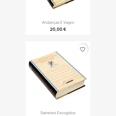
Andanças E Viajes
20,00 €
favorite_border
Sainetes Escogidos