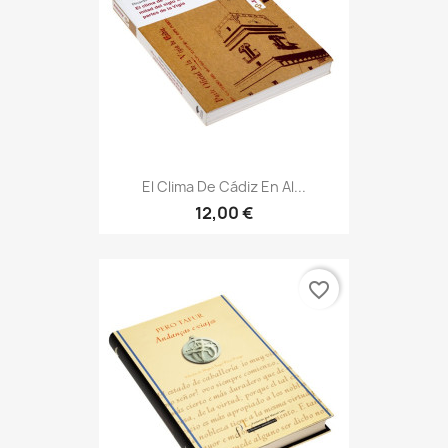
El Clima De Cádiz En Al...
12,00 €
favorite_border