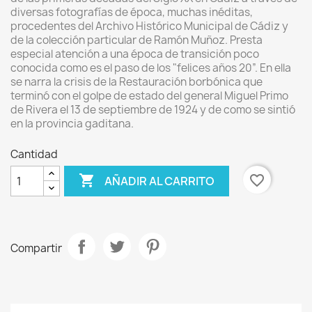
diversas fotografías de época, muchas inéditas,
procedentes del Archivo Histórico Municipal de Cádiz y
de la colección particular de Ramón Muñoz. Presta
especial atención a una época de transición poco
conocida como es el paso de los "felices años 20”. En ella
se narra la crisis de la Restauración borbónica que
terminó con el golpe de estado del general Miguel Primo
de Rivera el 13 de septiembre de 1924 y de como se sintió
en la provincia gaditana.
Cantidad

favorite_border
AÑADIR AL CARRITO
Compartir