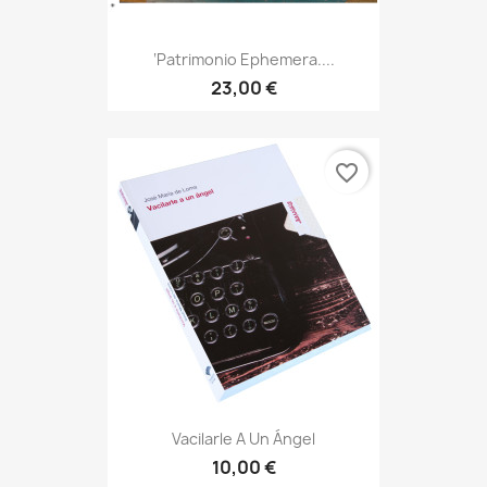
‘Patrimonio Ephemera....
23,00 €
favorite_border
Vacilarle A Un Ángel
10,00 €