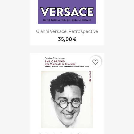
Gianni Versace. Retrospective
35,00 €
favorite_border