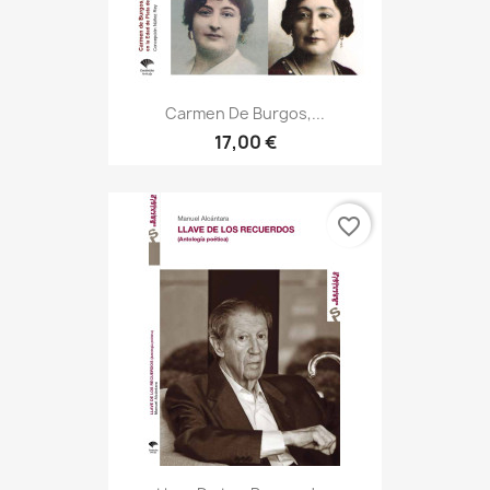
Carmen De Burgos,...
17,00 €
favorite_border