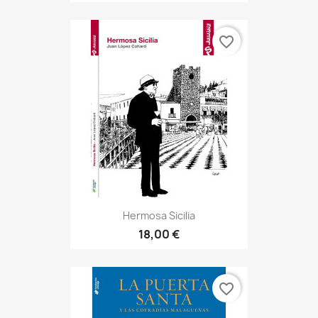
favorite_border
Hermosa Sicilia
18,00 €
favorite_border