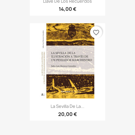
Llave De Los Recuerdos
14,00 €
favorite_border
La Sevilla De La...
20,00 €