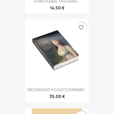
Emilio Prados. Una Visión...
14,50 €
favorite_border
MECENAZGO Y COLECCIONISMO...
35,00 €