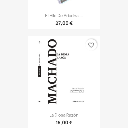
El Hilo De Ariadna....
27,00 €
favorite_border
La Diosa Razón
15,00 €