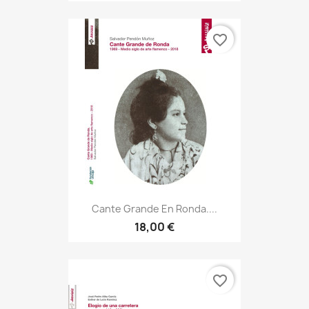
favorite_border
Cante Grande En Ronda....
18,00 €
favorite_border