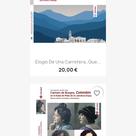
Elogio De Una Carretera…que...
20,00 €
favorite_border