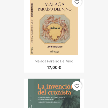
favorite_border
Málaga Paraíso Del Vino
17,00 €
favorite_border