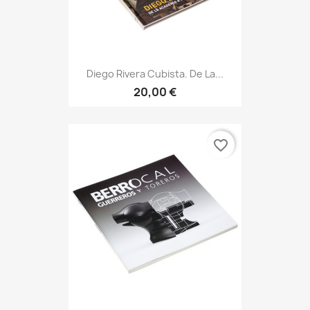
Diego Rivera Cubista. De La...
20,00 €
favorite_border