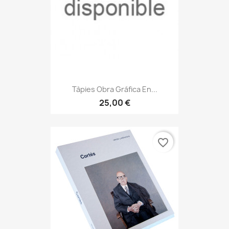
Tàpies Obra Gráfica En...
25,00 €
favorite_border