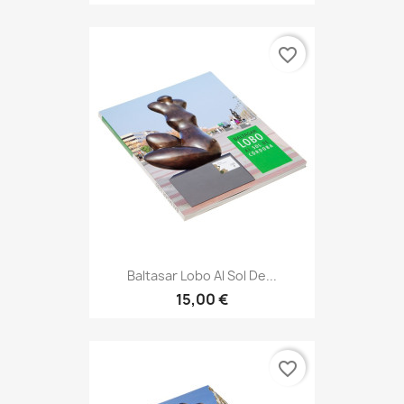
favorite_border
Baltasar Lobo Al Sol De...
15,00 €
favorite_border