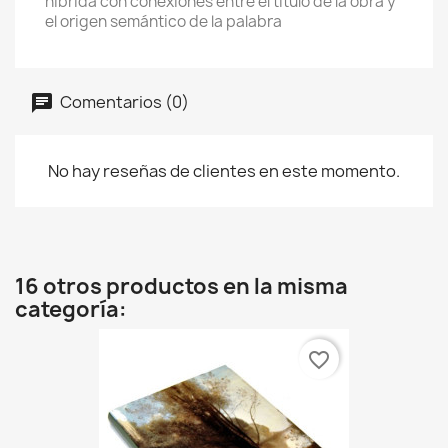
híbrida con conexiones entre el título de la obra y
el origen semántico de la palabra
Comentarios (0)
No hay reseñas de clientes en este momento.
16 otros productos en la misma
categoría:
favorite_border