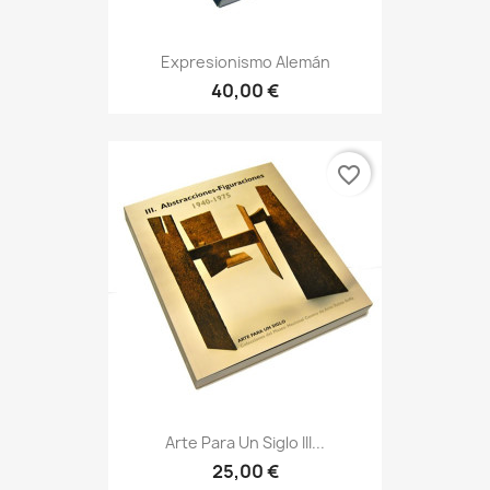
Expresionismo Alemán
40,00 €
favorite_border
Arte Para Un Siglo III...
25,00 €