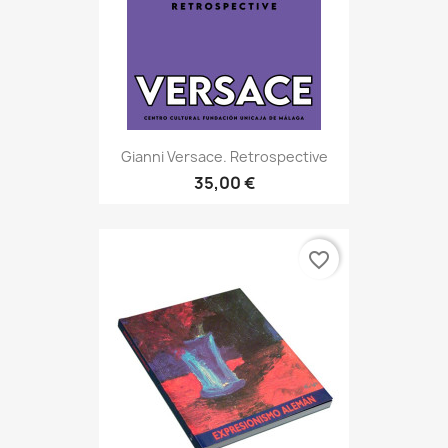
Gianni Versace. Retrospective
35,00 €
favorite_border