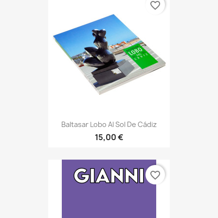
favorite_border
Baltasar Lobo Al Sol De Cádiz
15,00 €
favorite_border