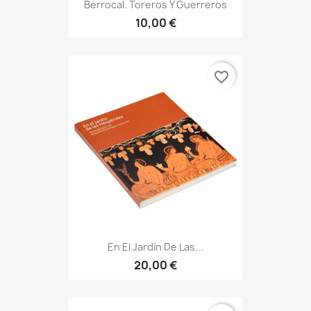
Berrocal. Toreros Y Guerreros
10,00 €
favorite_border
En El Jardín De Las...
20,00 €