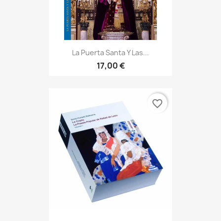
La Puerta Santa Y Las...
17,00 €
favorite_border