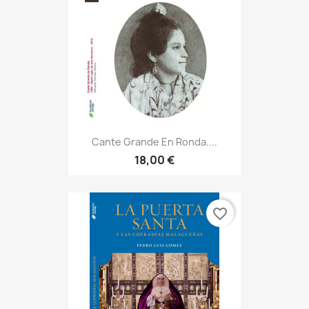
Cante Grande En Ronda....
18,00 €
favorite_border