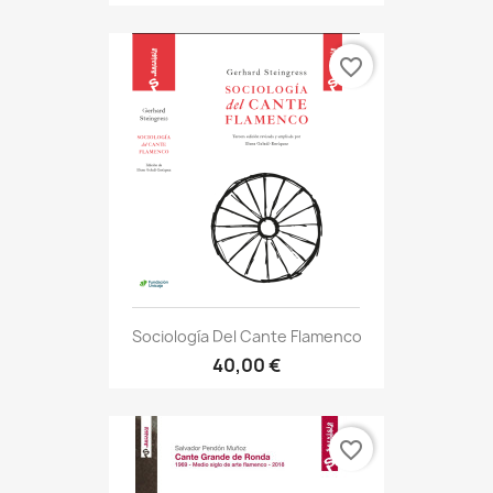
favorite_border
Sociología Del Cante Flamenco
40,00 €
favorite_border