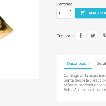
Cantidad

AÑADIR 
Compartir
Descripción
Detal
Catálogo de la exposició
Santa desde la creacción
Miñarro, profesor de Mod
Bellas Artes de la Univer