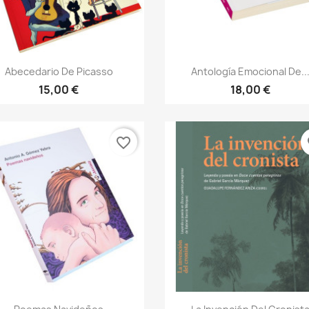
Vista rápida
Vista rápida


Abecedario De Picasso
Antología Emocional De..
15,00 €
18,00 €
favorite_border
fa
Vista rápida
Vista rápida

