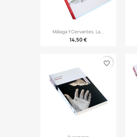
Vista rápida

Málaga Y Cervantes. La...
14,50 €
favorite_border
Vista rápida
