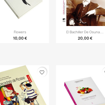
Vista rápida
Vista rápida


Flowers
El Bachiller De Osuna....
10,00 €
20,00 €
favorite_border
fa