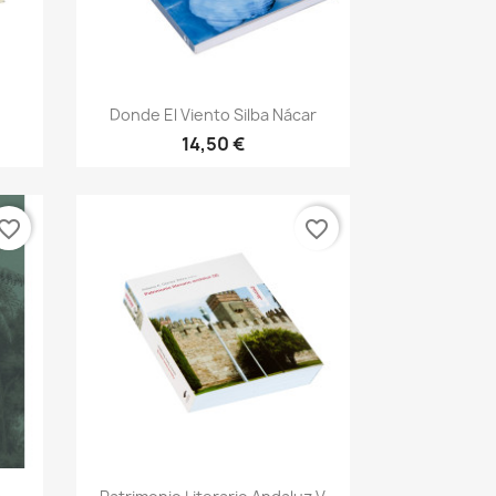
Vista rápida

.
Donde El Viento Silba Nácar
14,50 €
vorite_border
favorite_border
Vista rápida
