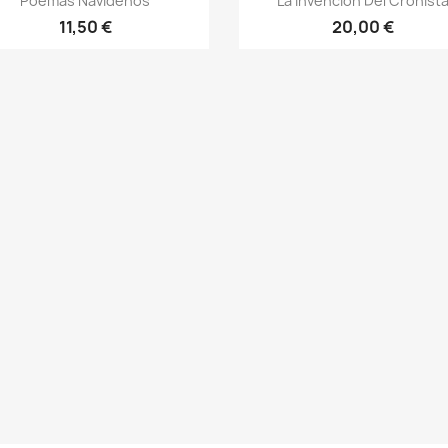
Poemas Navideños
La Invención Del Cronist
11,50 €
20,00 €