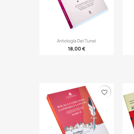
Vista rápida

Antología Del Tunel
18,00 €
favorite_border