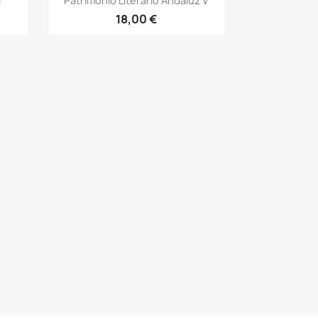
a
Patrimonio Literario Andaluz V
18,00 €