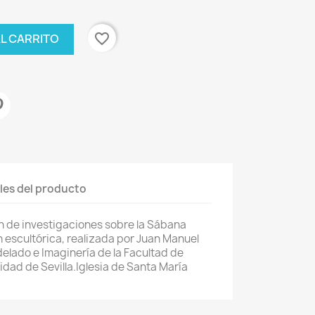
favorite_border
AL CARRITO
les del producto
n de investigaciones sobre la Sábana
 escultórica, realizada por Juan Manuel
elado e Imaginería de la Facultad de
sidad de Sevilla.Iglesia de Santa María