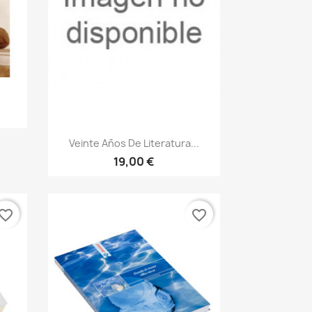
Vista rápida

Veinte Años De Literatura...
19,00 €
vorite_border
favorite_border