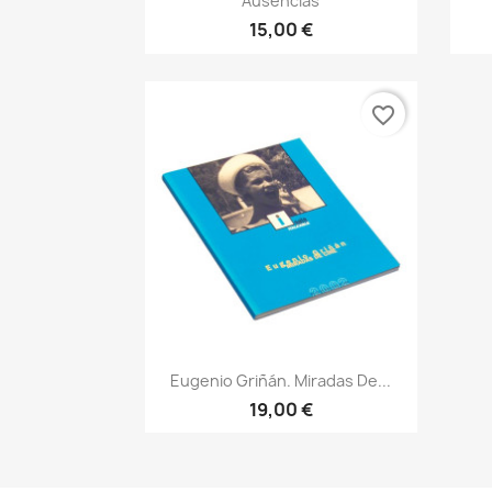
Ausencias
15,00 €
favorite_border
Vista rápida

Eugenio Griñán. Miradas De...
19,00 €