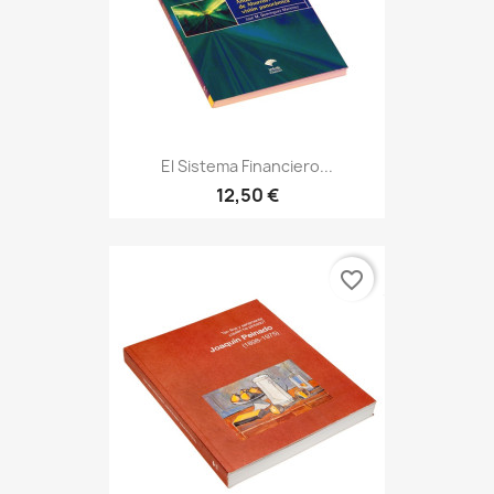
El Sistema Financiero...
12,50 €
favorite_border