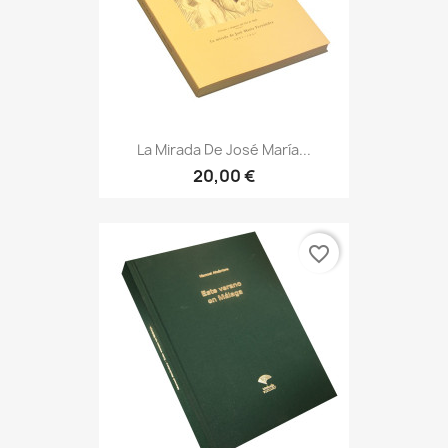
La Mirada De José María...
20,00 €
favorite_border