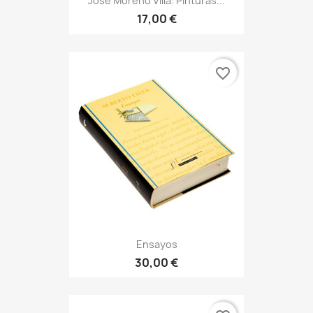
José Moreno Villa: Pinturas...
17,00 €
favorite_border
Ensayos
30,00 €