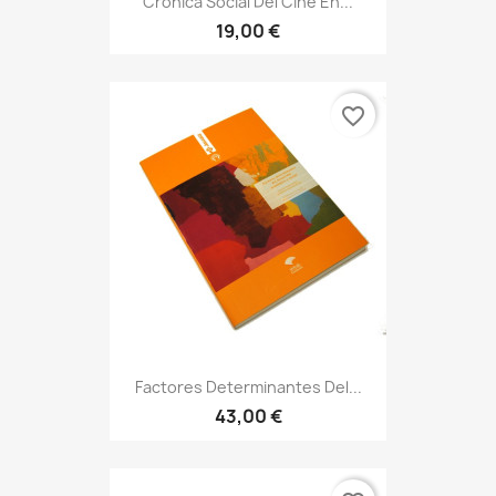
Crónica Social Del Cine En...
19,00 €
favorite_border
Factores Determinantes Del...
43,00 €