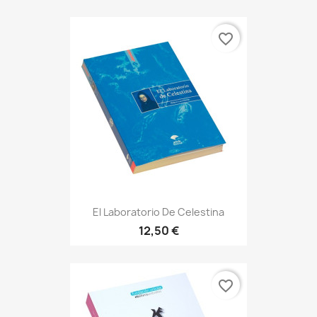
favorite_border
El Laboratorio De Celestina
12,50 €
favorite_border