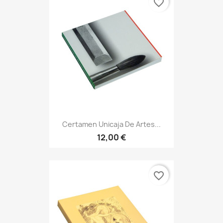
favorite_border
Certamen Unicaja De Artes...
12,00 €
favorite_border