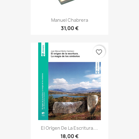
Manuel Chabrera
31,00 €
favorite_border
El Orígen De La Escritura....
18,00 €