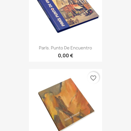
París. Punto De Encuentro
0,00 €
favorite_border