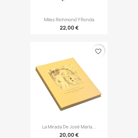
Miles Richmond Y Ronda
22,00 €
favorite_border
La Mirada De José María...
20,00 €