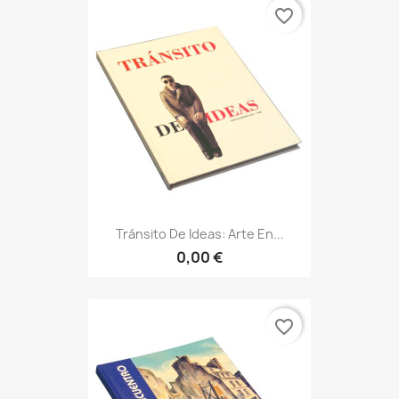
favorite_border
Tránsito De Ideas: Arte En...
0,00 €
favorite_border