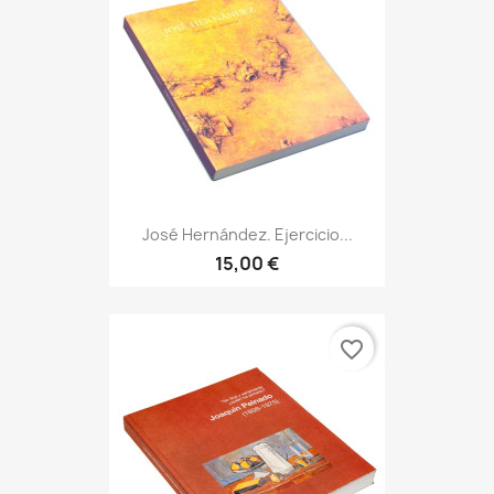
José Hernández. Ejercicio...
15,00 €
favorite_border