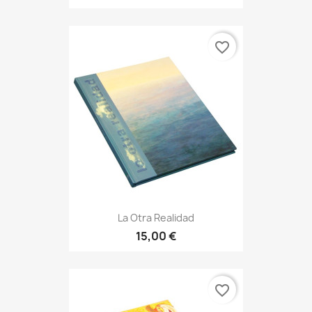
favorite_border
La Otra Realidad
15,00 €
favorite_border